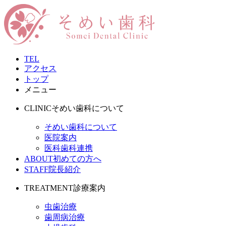
TEL
アクセス
トップ
メニュー
CLINIC
そめい歯科について
そめい歯科について
医院案内
医科歯科連携
ABOUT
初めての方へ
STAFF
院長紹介
TREATMENT
診療案内
虫歯治療
歯周病治療