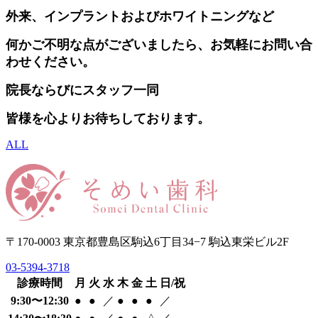
外来、インプラント
および
ホワイトニングなど
何かご不明な点がございましたら、
お気軽にお問い合
わせください。
院長ならびにスタッフ一同
皆様を心よりお待ちしております。
ALL
〒170-0003 東京都豊島区駒込6丁目34−7 駒込東栄ビル2F
03-5394-3718
診療時間
月
火
水
木
金
土
日/祝
9:30〜12:30
●
●
／
●
●
●
／