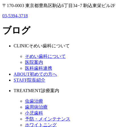
〒170-0003 東京都豊島区駒込6丁目34−7 駒込東栄ビル2F
03-5394-3718
ブログ
CLINIC
そめい歯科について
そめい歯科について
医院案内
医科歯科連携
ABOUT
初めての方へ
STAFF
院長紹介
TREATMENT
診療案内
虫歯治療
歯周病治療
小児歯科
予防・メインテナンス
ホワイトニング