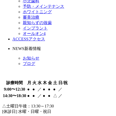
小児歯科
予防・メインテナンス
ホワイトニング
審美治療
親知らずの抜歯
インプラント
オールオン4
ACCESS
アクセス
NEWS
新着情報
お知らせ
ブログ
診療時間
月
火
水
木
金
土
日/祝
9:00〜12:30
●
●
／
●
●
●
／
14:30〜18:30
●
●
／
●
●
△
／
△土曜日午後：13:30～17:30
[休診日] 水曜・日曜・祝日