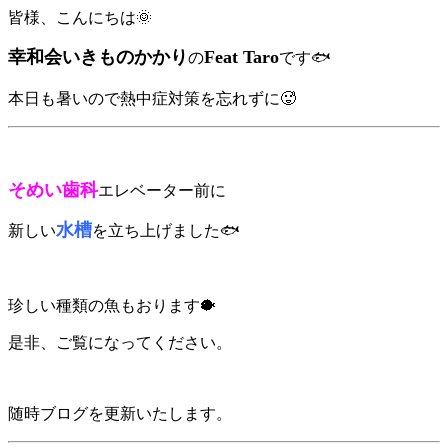
皆様、こんにちは🌞
幸和会いきものかかり
Feat Taro
の
です🐟
本日も暑いので熱中症対策を忘れずに🥵
そめい歯科
エレベーター前に
水槽
新しい
を立ち上げました🐟
珍しい種類の魚もおります🐡
是非、ご覧になってください。
随時ブログを更新いたします。