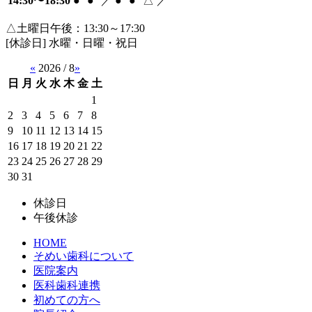
14:30〜18:30
●
●
／
●
●
△
／
△土曜日午後：13:30～17:30
[休診日] 水曜・日曜・祝日
«
2026 / 8
»
日
月
火
水
木
金
土
1
2
3
4
5
6
7
8
9
10
11
12
13
14
15
16
17
18
19
20
21
22
23
24
25
26
27
28
29
30
31
休診日
午後休診
HOME
そめい歯科について
医院案内
医科歯科連携
初めての方へ